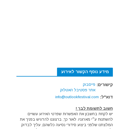
מידע נוסף הקשור לאירוע
קישורים:
פייסבוק
אתר פסטיבל האטלוק
דוא"ל:
info@outlookfestival.com
חשוב לתשומת לבך !
יש לקחת בחשבון את האפשרות שפרטי האירוע עשויים
להשתנות ע״י מארגניו. לאור כך, ברצוננו להדגיש בפניך את
המלצתנו שלפני ביצוע סידורי נסיעה כלשהם, עליך לבדוק