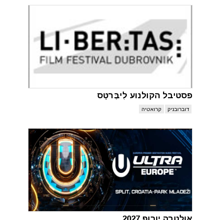
פסטיבל הקולנוע לִיבֶּרטָּס
דוברובניק
קרואטיה
אולטרה יורופ 2027