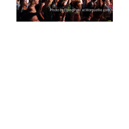
Photo by FlyingPete at Morguefile.com