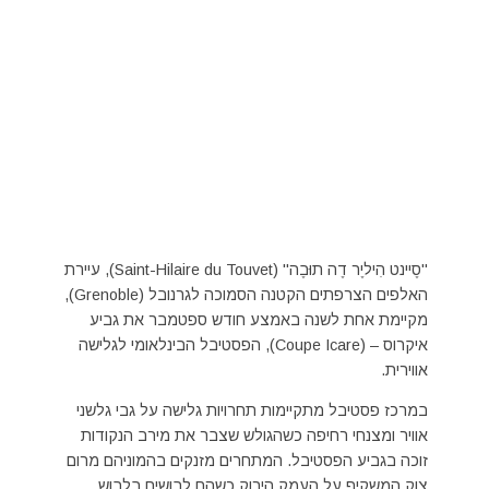
"סֶיינט הִיליֶר דֶה תוּבֶה" (Saint-Hilaire du Touvet), עיירת
האלפים הצרפתים הקטנה הסמוכה לגרנובל (Grenoble),
מקיימת אחת לשנה באמצע חודש ספטמבר את גביע
איקרוס – (Coupe Icare), הפסטיבל הבינלאומי לגלישה
אווירית.
במרכז פסטיבל מתקיימות תחרויות גלישה על גבי גלשני
אוויר ומצנחי רחיפה כשהגולש שצבר את מירב הנקודות
זוכה בגביע הפסטיבל. המתחרים מזנקים בהמוניהם מרום
צוק המשקיף על העמק הירוק כשהם לבושים בלבוש