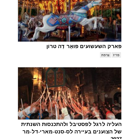
פארק השעשועים פוּאָר דֶה טרוֹן
פריז
צרפת
העליה לרגל לפסטיבל ולהתכנסות השנתית
של הצוענים בעיירה לס-סנט-מארי-דל-מר