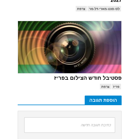
2027
לס-סנט-מארי-דל-מר
צרפת
פסטיבל חודש הצילום בפריז
פריז
צרפת
הוספת תגובה
כתיבת תגובה חדשה