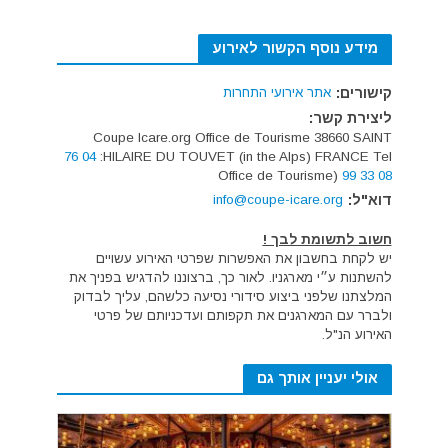
מידע נוסף הקשור לאירוע
קישורים:
אתר אירועי התחרות
ליצירת קשר:
Coupe Icare.org Office de Tourisme 38660 SAINT
04 76
HILAIRE DU TOUVET (in the Alps) FRANCE Tel:
(Office de Tourisme
08 33 99
דוא"ל:
info@coupe-icare.org
חשוב לתשומת לבך !
יש לקחת בחשבון את האפשרות שפרטי האירוע עשויים
להשתנות ע״י מארגניו. לאור כך, ברצוננו להדגיש בפניך את
המלצתנו שלפני ביצוע סידורי נסיעה כלשהם, עליך לבדוק
ולברר עם המארגנים את תקפותם ועדכניותם של פרטי
האירוע הנ"ל.
אולי יעניין אותך גם