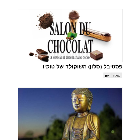
פסטיבל (סלון) השוקולד של טוקיו
טוקיו
יפן