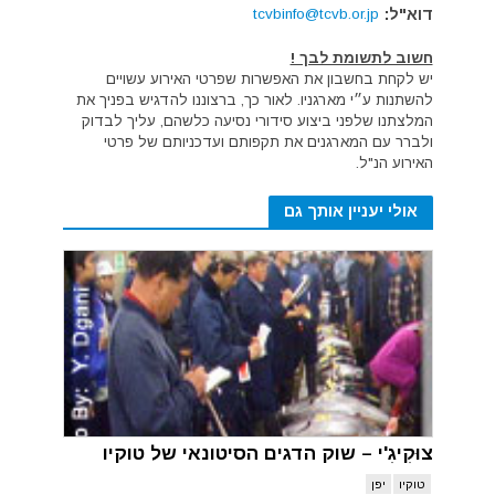
דוא"ל:
tcvbinfo@tcvb.or.jp
חשוב לתשומת לבך !
יש לקחת בחשבון את האפשרות שפרטי האירוע עשויים
להשתנות ע״י מארגניו. לאור כך, ברצוננו להדגיש בפניך את
המלצתנו שלפני ביצוע סידורי נסיעה כלשהם, עליך לבדוק
ולברר עם המארגנים את תקפותם ועדכניותם של פרטי
האירוע הנ"ל.
אולי יעניין אותך גם
צוּקִיגִ'י – שוק הדגים הסיטונאי של טוקיו
טוקיו
יפן