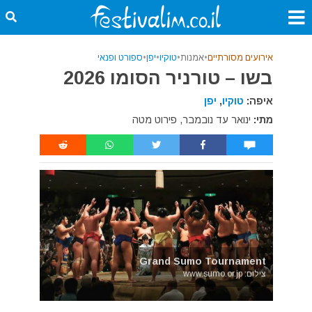
אירועים מסורתיים
•
אמנות
•
טוקיו
•
יפן
•
ספורט ופנאי
בשו – טורניר הסומו 2026
איפה:
טוקיו
,
יפן
מתי:
ינואר עד נובמבר, פירוט מטה
Grand Sumo Tournament
צילום: www.sumo.or.jp