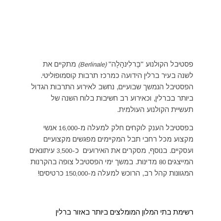
פסטיבל הקולנוע "בֶּרלִינהָלֶה"
מתקיים את
(Berlinale)
לשנה בעיר ברלין הידועה כמרכז תרבות קוסמופוליטי.
הפסטיבל הנמשך שבועיים, נחשב לאירוע התרבות הגדול
ביותר בברלין, וכאירוע רב חשיבות בלוח השנה של
תעשיית הקולנוע העולמית.
בפסטיבל הענק לוקחים חלק למעלה מ-
אנשי
16,000
מקצוע מכל רחבי תבל המקיימים מפגשים מקצועיים
ועסקיים. בנוסף, מסקרים את האירועים כ-
עיתונאים
3,500
המייצגים
מדינות. במשך ימי הפסטיבל צופה בהקרנות
80
המגוונות קהל רב, הרוכש למעלה מ-
כרטיסים!
150,000
רשימת בתי המלון המומלצים ביותר באזור ברלין