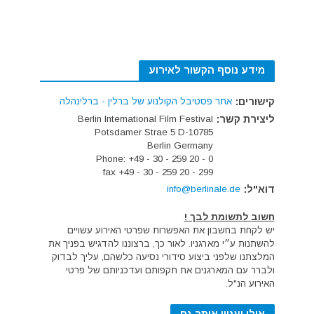
מידע נוסף הקשור לאירוע
קישורים:
אתר פסטיבל הקולנוע של ברלין - ברלינהלה
ליצירת קשר:
Berlin International Film Festival
Potsdamer Strae 5 D-10785
Berlin Germany
Phone: +49 - 30 - 259 20 - 0
fax +49 - 30 - 259 20 - 299
דוא"ל:
info@berlinale.de
חשוב לתשומת לבך !
יש לקחת בחשבון את האפשרות שפרטי האירוע עשויים
להשתנות ע״י מארגניו. לאור כך, ברצוננו להדגיש בפניך את
המלצתנו שלפני ביצוע סידורי נסיעה כלשהם, עליך לבדוק
ולברר עם המארגנים את תקפותם ועדכניותם של פרטי
האירוע הנ"ל.
אולי יעניין אותך גם