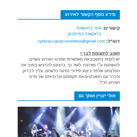
מידע נוסף הקשור לאירוע
קישורים:
אתר בראקאנל
בראקאנל בפייסבוק
דוא"ל:
cybbraccanalcommittee@gmail.com
חשוב לתשומת לבך !
יש לקחת בחשבון את האפשרות שפרטי האירוע עשויים
להשתנות ע״י מארגניו. לאור כך, ברצוננו להדגיש בפניך את
המלצתנו שלפני ביצוע סידורי נסיעה כלשהם, עליך לבדוק
ולברר עם המארגנים את תקפותם ועדכניותם של פרטי
האירוע הנ"ל.
אולי יעניין אותך גם