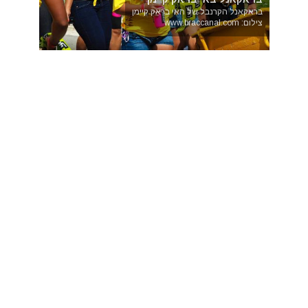
בראקאנל הקרנבל של האי בראק קיימן
צילום: www.braccanal.com