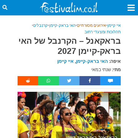
איי קיימן
•
אירועים מסורתיים
•
האי בראק-קיימן
•
קרנבלים
•
תהלוכות ומצעדי רחוב
בראקאנל – הקרנבל של האי
בראק-קיימן 2027
איפה:
האי בראק-קיימן
,
איי קיימן
מתי:
שנתי במאי
בראקאנל באי בראק קיימן