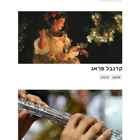
קרנבל פרָאג
פראג
צ'כיה