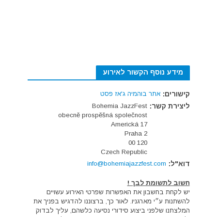
מידע נוסף הקשור לאירוע
קישורים:
אתר בוהמיה ג'אז פסט
ליצירת קשר:
Bohemia JazzFest
obecně prospěšná společnost
Americká 17
Praha 2
120 00
Czech Republic
דוא"ל:
info@bohemiajazzfest.com
חשוב לתשומת לבך !
יש לקחת בחשבון את האפשרות שפרטי האירוע עשויים
להשתנות ע״י מארגניו. לאור כך, ברצוננו להדגיש בפניך את
המלצתנו שלפני ביצוע סידורי נסיעה כלשהם, עליך לבדוק