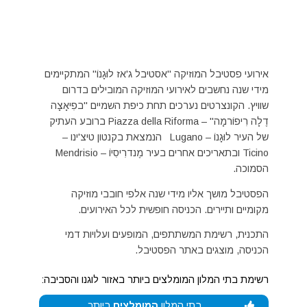
אירועי פסטיבל המוזיקה "אסטיבל ג'אז לוּגָנוֹ" המתקיימים
מידי שנה נחשבים לאירועי המוזיקה המובילים בדרום
שוויץ. הקונצרטים נערכים תחת כיפת השמיים "בפִיאָצָה
דֶלָה רִיפוֹרמָה" – Piazza della Riforma ברובע העתיק
של העיר לוּגָנוֹ – Lugano הנמצאת בקנטון טיצ'ינו –
Ticino ובתאריכים אחרים בעיר מֶנדרִיסִיוֹ – Mendrisio
הסמוכה.
הפסטיבל מושך אליו מידי שנה אלפי חובבי מוזיקה
מקומיים ותיירים. הכניסה חופשית לכל האירועים.
התכנית, רשימת המשתתפים, המופעים ועלויות דמי
הכניסה, מוצגים באתר הפסטיבל.
רשימת בתי המלון המומלצים ביותר באזור לוגנו והסביבה:
בתי המלון
המומלצים
ביותר