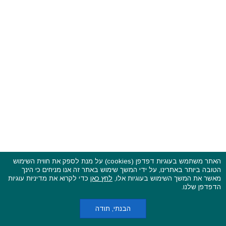
האתר משתמש בעוגיות דפדפן (cookies) על מנת לספק את חווית השימוש
הטובה ביותר באתרינו, על ידי המשך שימוש באתר זה אנו מניחים כי הינך
פסטיבלים וקרנבלים בעולם - כל הזכויות שמורות © 2015 - 2026
מאשר את המשך השימוש בעוגיות אלו,
לחץ כאן
כדי לקרוא את מדיניות עוגיות
בשותפות עם
CarniFest Online
הדפדפן שלנו.
ראשי
הצהרת נגישות
אודות
תקנון האתר ותנאי שימוש
מדיניות הפרטיות
מדיניות עוגיות (קוקיס)
כתבו לנו