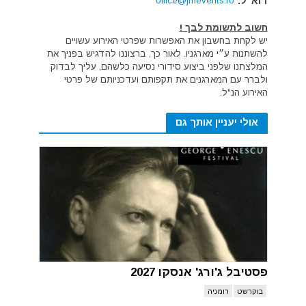
דוא"ל:
office@jmevents.ro
חשוב לתשומת לבך !
יש לקחת בחשבון את האפשרות שפרטי האירוע עשויים
להשתנות ע״י מארגניו. לאור כך, ברצוננו להדגיש בפניך את
המלצתנו שלפני ביצוע סידורי נסיעה כלשהם, עליך לבדוק
ולברר עם המארגנים את תקפותם ועדכניותם של פרטי
האירוע הנ"ל.
אולי יעניין אותך גם
פסטיבל ג'ורג' אנסקו 2027
בוקרשט
רומניה