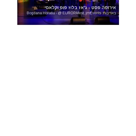
אירופה פסט - ג'אז בלוז פופ וקלאסי
באדיבות: Bogdana Horatiu - @ EUROPAfest, jmEvents