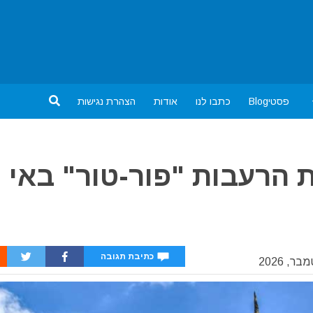
פסטיBlog
כתבו לנו
אודות
הצהרת נגישות
 הרעבות "פור-טור" באי
כתיבת תגובה