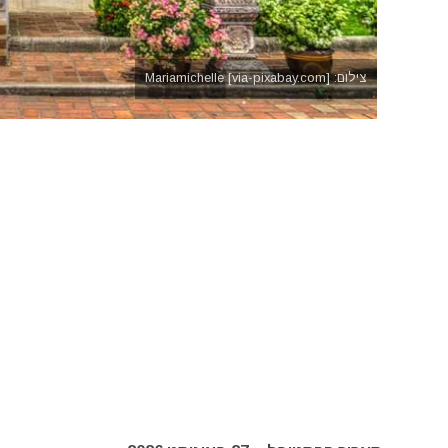
צילום: Mariamichelle [via-pixabay.com]