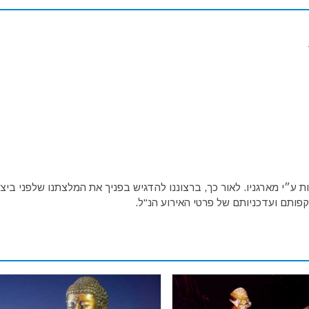
ע״י מארגניו. לאור כך, ברצוננו להדגיש בפניך את המלצתנו שלפני ביצו
פותם ועדכניותם של פרטי האירוע הנ"ל.