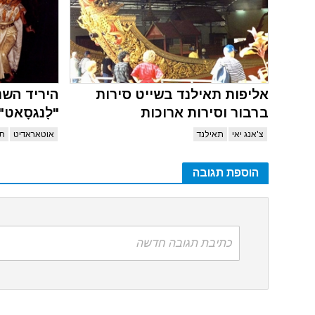
אליפות תאילנד בשייט סירות
היריד השנ
ברבור וסירות ארוכות
"לָנגסָאט"
צ'אנג יאי
תאילנד
אוטאראדיט
תא
הוספת תגובה
כתיבת תגובה חדשה