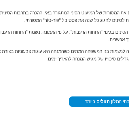
נדים של האי הדרומי פוקט – Phuket מכבדים את המסורות של המיעוט הסיני המתגורר באי. ההכרה בתרבות הסינית
סינים לחגוג כל שנה את פסטיבל "פּוֹר-טוֹר" המסורתי.
הסינים בכינוי "הרוחות הרעבות". על פי האמונה, נשמת "הרוחות הרעבו
ך אפשרית.
 לנשמות בני המשפחה המתים כשהמנחה היא עוגות צבעוניות בצורת צָ
דלים סיכוייו של מגיש המנחה להאריך ימים.
תי המלון
הזולים
ביותר