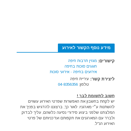
מידע נוסף הקשור לאירוע
קישורים:
מגזין תרבות חיפה
חוגגים סוכות בחיפה
אירועים בחיפה - אירועי סוכות
ליצירת קשר:
עיריית חיפה
טלפון:
04-8356356
חשוב לתשומת לבך !
יש לקחת בחשבון את האפשרות שפרטי האירוע עשויים
להשתנות ע״י מארגניו. לאור כך, ברצוננו להדגיש בפניך את
המלצתנו שלפני ביצוע סידורי נסיעה כלשהם, עליך לבדוק
ולברר עם המארגנים את תקפותם ועדכניותם של פרטי
האירוע הנ"ל.