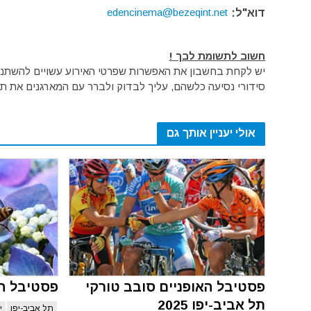
edencinema@bezeqint.net
דוא"ל:
חשוב לתשומת לבך !
יש לקחת בחשבון את האפשרות שפרטי האירוע עשויים להשתנות 
סידורי נסיעה כלשהם, עליך לבדוק ולברר עם המארגנים את תק
אולי יעניין אותך גם
פסטיבל האופניים סובב טורקי
פסטיבל ה
תל אביב-יפו 2025
תל אביב-יפו
י