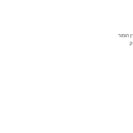
 הומור
ק