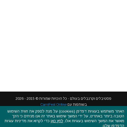
האתר משתמש בעוגיות דפדפן (cookies) על מנת לספק את חווית השימוש
הטובה ביותר באתרינו, על ידי המשך שימוש באתר זה אנו מניחים כי הינך
פסטיבלים וקרנבלים בעולם - כל הזכויות שמורות © 2015 - 2026
מאשר את המשך השימוש בעוגיות אלו,
לחץ כאן
כדי לקרוא את מדיניות עוגיות
בשותפות עם
CarniFest Online
הדפדפן שלנו.
ראשי
הצהרת נגישות
אודות
תקנון האתר ותנאי שימוש
מדיניות הפרטיות
מדיניות עוגיות (קוקיס)
כתבו לנו