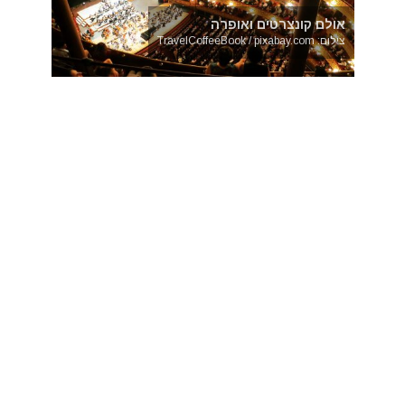
אולם קונצרטים ואופרה
צילום: TravelCoffeeBook / pixabay.com