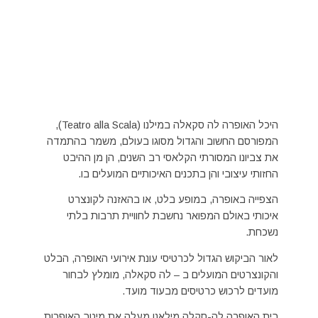
היכל האופרה לה סקאלה במילנו (Teatro alla Scala),
המפורסם החשוב והגדול מסוגו בעולם, משמר בהתמדה
את צביונו המסורתי הקלאסי רב השנים, הן מן ההיבט
החזותי עיצובי והן בתכנים האיכותיים המועלים בו.
הצפייה באופרה, במופע בלט, או בהאזנה לקונצרט
איכותי באולם המפואר נחשבת לחוויית תרבות בלתי
נשכחת.
לאור הביקוש הגדול לכרטיסי עונת אירועי האופרה, הבלט
והקונצרטים המועלים ב – לה סקאלה, מומלץ לבחור
מועדים לרכוש כרטיסים מבעוד מועד.
בית האופרה לה-סקלה מילאנו מעלה את מיטב האופרות,